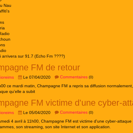
u Nau
fiti's
ms
ria
Radio
tchoun
ons
adio
ui arrivera sur 91.7 (Echo Fm ????)
pagne FM de retour
Commentaires
dioreims
Le 07/04/2020
(0)
00 ce mardi matin, Champagne FM a repris sa diffusion normalement,
aque qu'elle a subit
pagne FM victime d'une cyber-at
Commentaires
dioreims
Le 05/04/2020
(0)
medi 4 avril à 11h00, Champagne FM est victime d'une cyber-attaque 
ammes, son streaming, son site Internet et son application.