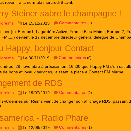
it revenir à la normale mercredi 8 avril.
rry Steiner sabre le champagne !
Commentaires
dioreims
Le 15/12/2019
(0)
teiner (ex Europe1, Lagardère Active, France Bleu Maine, Europe 2, F
ss FM,....) devient le 17 décembre directeur général délégué de Cham
u Happy, bonjour Contact
Commentaires
dioreims
Le 30/11/2019
(0)
vendredi 29 novembre à précisément 16h00 que Happy FM s'en est all
 de bons et loyaux services, laissant la place à Contact FM Marne
ngement de RDS
Commentaires
dioreims
Le 19/07/2019
(0)
s-Ardennes sur Reims vient de changer son affichage RDS, passant 
8
samerica - Radio Phare
Commentaires
dioreims
Le 12/06/2019
(1)