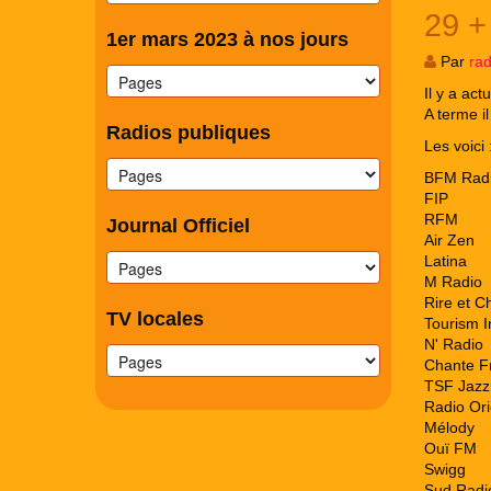
29 + 
1er mars 2023 à nos jours
Par
ra
Il y a ac
A terme i
Radios publiques
Les voici 
BFM Rad
FIP
RFM
Journal Officiel
Air Zen
Latina
M Radio
Rire et 
TV locales
Tourism I
N' Radio
Chante F
TSF Jazz
Radio Ori
Mélody
Ouï FM
Swigg
Sud Radi