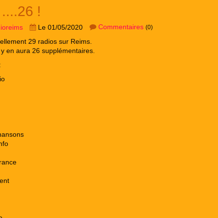
....26 !
Commentaires
dioreims
Le 01/05/2020
(0)
tuellement 29 radios sur Reims.
l y en aura 26 supplémentaires.
:
io
Chansons
nfo
rance
ent
o