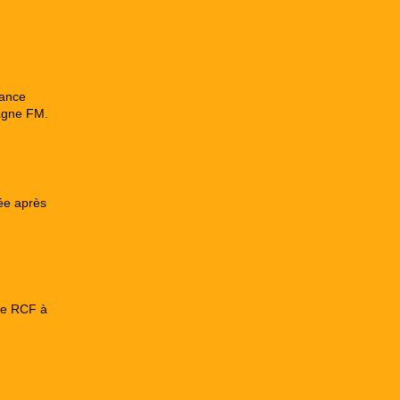
rance
pagne FM.
ée après
de RCF à