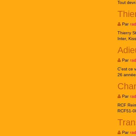
Tout devra
Thie
Par
ra
Thierry S
Inter, Ki
Adie
Par
ra
C'est ce 
26 années
Cha
Par
ra
RCF Reim
RCF51-0
Tran
Par
ra