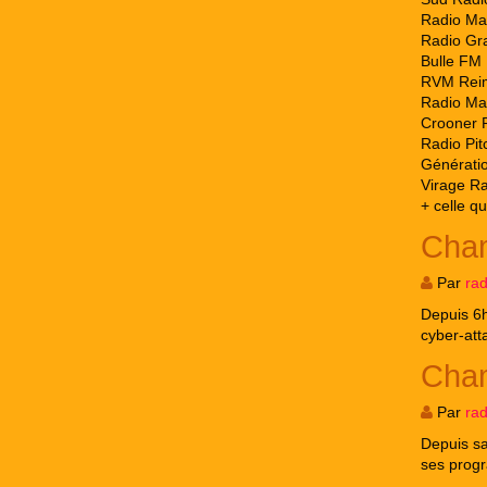
Radio Ma
Radio Graf
Bulle FM
RVM Rei
Radio Ma
Crooner 
Radio Pi
Générati
Virage R
+ celle q
Cham
Par
ra
Depuis 6h
cyber-att
Cham
Par
ra
Depuis sa
ses progr