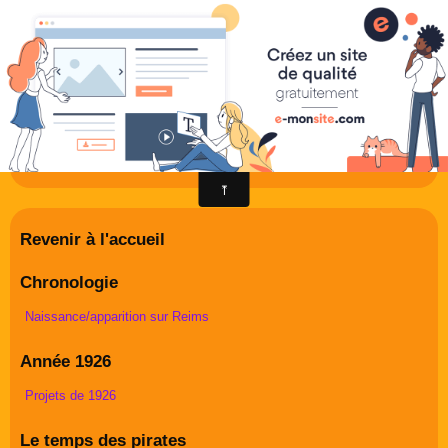
radioreims : tout sur l'histoire et
le présent des radios de Reims
Derniers potins de la FM rémoise
Revenir à l'accueil
Livre d'or
Chronologie
Contact
Naissance/apparition sur Reims
Album Photos
Année 1926
Projets de 1926
Le temps des pirates