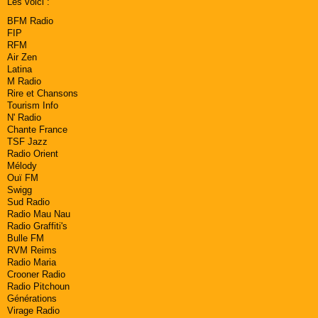
Les voici :
BFM Radio
FIP
RFM
Air Zen
Latina
M Radio
Rire et Chansons
Tourism Info
N' Radio
Chante France
TSF Jazz
Radio Orient
Mélody
Ouï FM
Swigg
Sud Radio
Radio Mau Nau
Radio Graffiti's
Bulle FM
RVM Reims
Radio Maria
Crooner Radio
Radio Pitchoun
Générations
Virage Radio