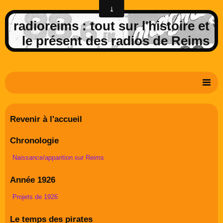
radioreims : tout sur l'histoire et
le présent des radios de Reims
Derniers potins de la FM rémoise
Revenir à l'accueil
Livre d'or
Chronologie
Contact
Naissance/apparition sur Reims
Album Photos
Année 1926
Projets de 1926
Le temps des pirates