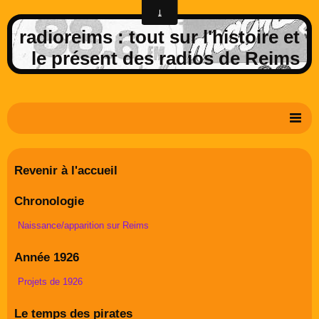
radioreims : tout sur l'histoire et
le présent des radios de Reims
Derniers potins de la FM rémoise
Revenir à l'accueil
Livre d'or
Chronologie
Contact
Naissance/apparition sur Reims
Album Photos
Année 1926
Projets de 1926
Le temps des pirates