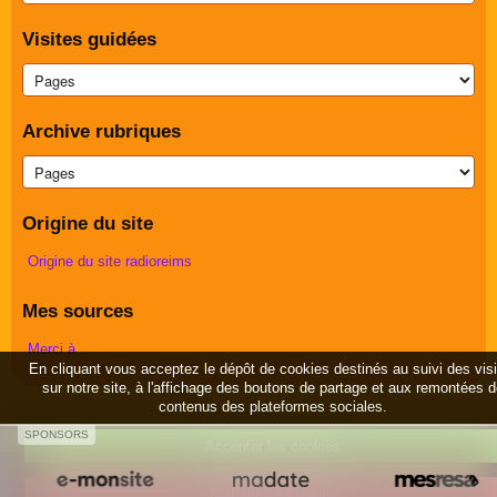
Visites guidées
Archive rubriques
Origine du site
Origine du site radioreims
Mes sources
Merci à ...
En cliquant vous acceptez le dépôt de cookies destinés au suivi des vis
sur notre site, à l'affichage des boutons de partage et aux remontées 
contenus des plateformes sociales.
SPONSORS
Accepter les cookies
Créer un site internet avec e-monsite
Refuser les cookies