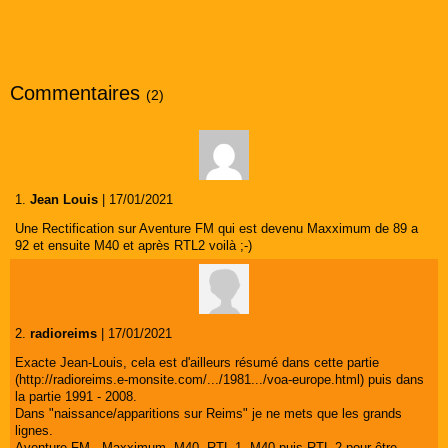
Commentaires
(2)
1.
Jean Louis
| 17/01/2021
Une Rectification sur Aventure FM qui est devenu Maxximum de 89 a
92 et ensuite M40 et après RTL2 voilà ;-)
2.
radioreims
| 17/01/2021
Exacte Jean-Louis, cela est d'ailleurs résumé dans cette partie
(http://radioreims.e-monsite.com/.../1981.../voa-europe.html) puis dans
la partie 1991 - 2008.
Dans "naissance/apparitions sur Reims" je ne mets que les grands
lignes.
Aventure FM , Maxximum, M40, RTL 1, M40 puis RTL 2 pour être