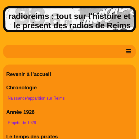
radioreims : tout sur l'histoire et
le présent des radios de Reims
Derniers potins de la FM rémoise
Revenir à l'accueil
Livre d'or
Chronologie
Contact
Naissance/apparition sur Reims
Album Photos
Année 1926
Projets de 1926
Le temps des pirates