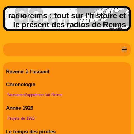
radioreims : tout sur l'histoire et
le présent des radios de Reims
Derniers potins de la FM rémoise
Revenir à l'accueil
Livre d'or
Chronologie
Contact
Naissance/apparition sur Reims
Album Photos
Année 1926
Projets de 1926
Le temps des pirates