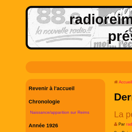
radioreims
pré
Accueil
Revenir à l'accueil
Der
Chronologie
La pé
Naissance/apparition sur Reims
Par
ra
Année 1926