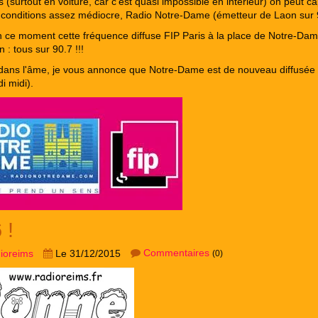
 (surtout en voiture, car c'est quasi impossible en intérieur) on peut ca
conditions assez médiocre, Radio Notre-Dame (émetteur de Laon sur 
n ce moment cette fréquence diffuse FIP Paris à la place de Notre-Dam
n : tous sur 90.7 !!!
dans l'âme, je vous annonce que Notre-Dame est de nouveau diffusée 
i midi).
 !
Commentaires
dioreims
Le 31/12/2015
(0)