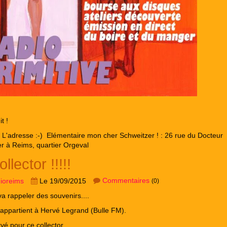
t !
! L'adresse :-) Elémentaire mon cher Schweitzer ! : 26 rue du Docteur
r à Reims, quartier Orgeval
llector !!!!!
Commentaires
dioreims
Le 19/09/2015
(0)
va rappeler des souvenirs....
appartient à Hervé Legrand (Bulle FM).
vé pour ce collector.