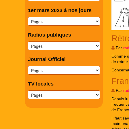
1er mars 2023 à nos jours
Radios publiques
Rétr
Par
ra
Comme qu
Journal Officiel
de retour
Concernan
Fran
TV locales
Par
ra
Depuis l
fréquence
de France
Il faut s
maintenan