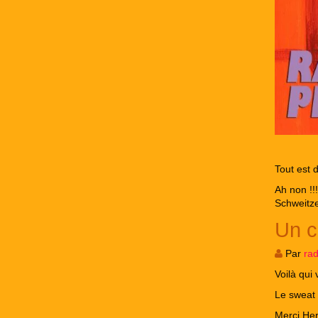
Tout est di
Ah non !!
Schweitze
Un co
Par
ra
Voilà qui 
Le sweat 
Merci Her