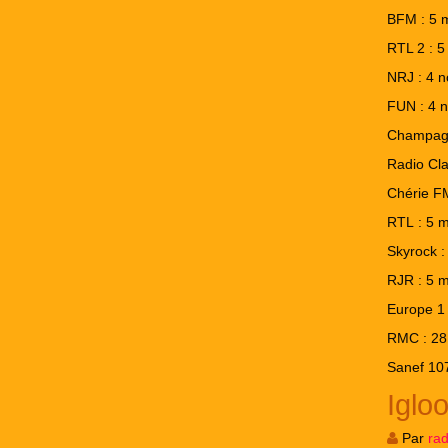
BFM : 5 
RTL 2 : 5
NRJ : 4 
FUN : 4 
Champagn
Radio Cla
Chérie F
RTL : 5 
Skyrock 
RJR : 5 
Europe 1 
RMC : 28 
Sanef 107
Igloo
Par
ra