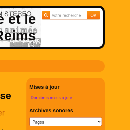
e et le
OK
 Reims
Mises à jour
ise
Dernières mises à jour
er
Archives sonores