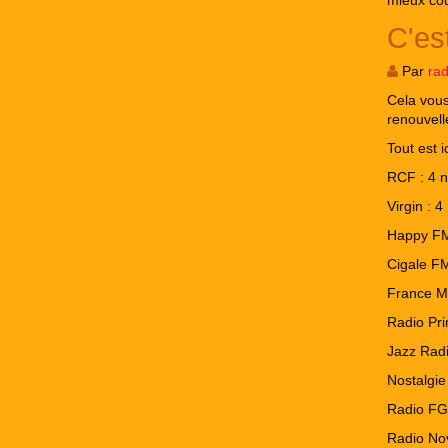
mieux cou
C'es
Par
ra
Cela vous
renouvell
Tout est ic
RCF : 4 
Virgin : 
Happy FM
Cigale FM
France M
Radio Pri
Jazz Radi
Nostalgie
Radio FG 
Radio No