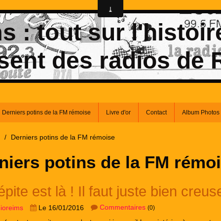
 : tout sur l'histoir
sent des radios de
Derniers potins de la FM rémoise
Livre d'or
Contact
Album Photos
/
Derniers potins de la FM rémoise
niers potins de la FM rémo
pite est là ! Il faut juste bien creus
Commentaires
dioreims
Le 16/01/2016
(0)