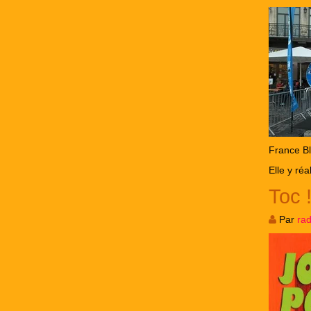
France Bl
Elle y ré
Toc !
Par
ra