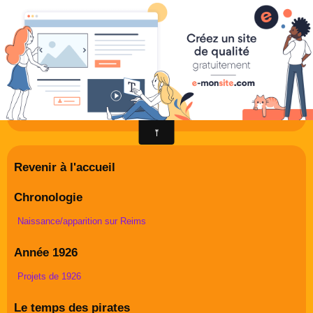
radioreims : tout sur l'histoire et
le présent des radios de Reims
Derniers potins de la FM rémoise
Revenir à l'accueil
Livre d'or
Chronologie
Contact
Naissance/apparition sur Reims
Album Photos
Année 1926
Projets de 1926
Le temps des pirates