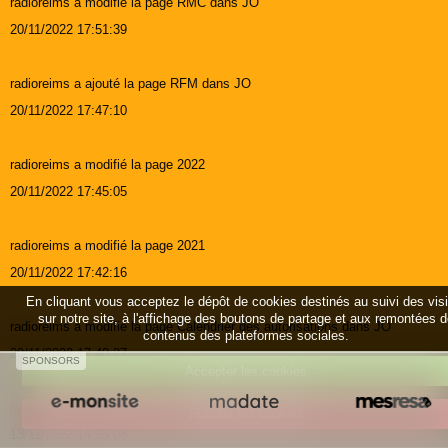
radioreims a modifié la page RMC dans JO
20/11/2022 17:51:39
radioreims a ajouté la page RFM dans JO
20/11/2022 17:47:10
radioreims a modifié la page 2022
20/11/2022 17:45:05
radioreims a modifié la page 2021
20/11/2022 17:42:16
En cliquant vous acceptez le dépôt de cookies destinés au suivi des vis
sur notre site, à l'affichage des boutons de partage et aux remontées 
radioreims a modifié la page Calendrier des autorisations dans JO
contenus des plateformes sociales.
20/11/2022 17:40:27
SPONSORS
Accepter les cookies
radioreims a modifié la page JO Calendrier des autorisations dans JO
Refuser les cookies
13/11/2022 14:55:08