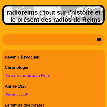
radioreims : tout sur l'histoire et
le présent des radios de Reims
Derniers potins de la FM rémoise
Revenir à l'accueil
Livre d'or
Chronologie
Contact
Naissance/apparition sur Reims
Album Photos
Année 1926
Projets de 1926
Le temps des pirates