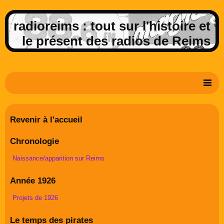
radioreims : tout sur l'histoire et
le présent des radios de Reims
Derniers potins de la FM rémoise
Revenir à l'accueil
Livre d'or
Chronologie
Contact
Naissance/apparition sur Reims
Album Photos
Année 1926
Projets de 1926
Le temps des pirates