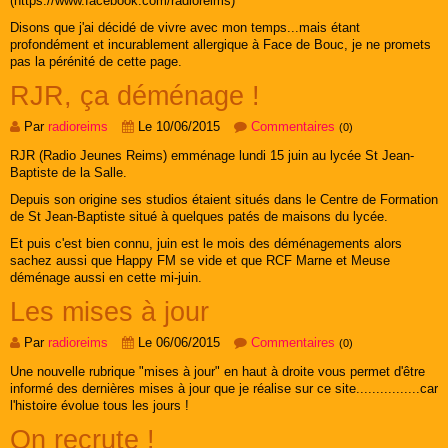
(https://www.facebook.com/radioreims)
Disons que j'ai décidé de vivre avec mon temps...mais étant
profondément et incurablement allergique à Face de Bouc, je ne promets
pas la pérénité de cette page.
RJR, ça déménage !
Par
radioreims
Le 10/06/2015
Commentaires
(0)
RJR (Radio Jeunes Reims) emménage lundi 15 juin au lycée St Jean-
Baptiste de la Salle.
Depuis son origine ses studios étaient situés dans le Centre de Formation
de St Jean-Baptiste situé à quelques patés de maisons du lycée.
Et puis c'est bien connu, juin est le mois des déménagements alors
sachez aussi que Happy FM se vide et que RCF Marne et Meuse
déménage aussi en cette mi-juin.
Les mises à jour
Par
radioreims
Le 06/06/2015
Commentaires
(0)
Une nouvelle rubrique "mises à jour" en haut à droite vous permet d'être
informé des dernières mises à jour que je réalise sur ce site................car
l'histoire évolue tous les jours !
On recrute !