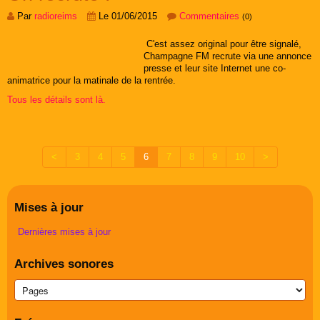
Par
radioreims
Le 01/06/2015
Commentaires
(0)
C'est assez original pour être signalé,
Champagne FM recrute via une annonce
presse et leur site Internet une co-
animatrice pour la matinale de la rentrée.
Tous les détails sont là.
<
3
4
5
6
7
8
9
10
>
Mises à jour
Dernières mises à jour
Archives sonores