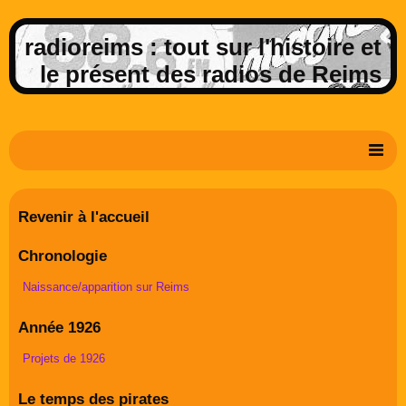
radioreims : tout sur l'histoire et
le présent des radios de Reims
Derniers potins de la FM rémoise
Revenir à l'accueil
Livre d'or
Chronologie
Contact
Naissance/apparition sur Reims
Album Photos
Année 1926
Projets de 1926
Le temps des pirates