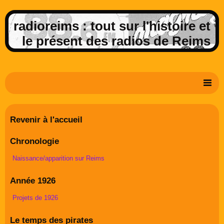
radioreims : tout sur l'histoire et
le présent des radios de Reims
Derniers potins de la FM rémoise
Revenir à l'accueil
Livre d'or
Chronologie
Contact
Naissance/apparition sur Reims
Album Photos
Année 1926
Projets de 1926
Le temps des pirates