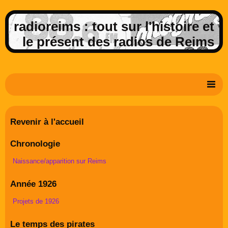
radioreims : tout sur l'histoire et
le présent des radios de Reims
Derniers potins de la FM rémoise
Revenir à l'accueil
Livre d'or
Chronologie
Contact
Naissance/apparition sur Reims
Album Photos
Année 1926
Projets de 1926
Le temps des pirates