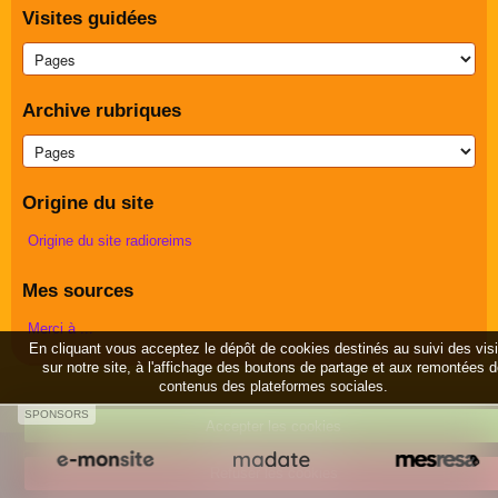
Visites guidées
Archive rubriques
Origine du site
Origine du site radioreims
Mes sources
Merci à ...
En cliquant vous acceptez le dépôt de cookies destinés au suivi des vis
sur notre site, à l'affichage des boutons de partage et aux remontées 
contenus des plateformes sociales.
SPONSORS
Accepter les cookies
Créer un site internet avec e-monsite
Refuser les cookies
Signaler un contenu illicite sur ce site