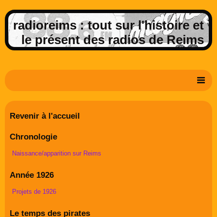
radioreims : tout sur l'histoire et
le présent des radios de Reims
Derniers potins de la FM rémoise
Revenir à l'accueil
Livre d'or
Chronologie
Contact
Naissance/apparition sur Reims
Album Photos
Année 1926
Projets de 1926
Le temps des pirates