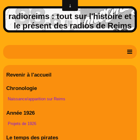
radioreims : tout sur l'histoire et
le présent des radios de Reims
Derniers potins de la FM rémoise
Revenir à l'accueil
Livre d'or
Chronologie
Contact
Naissance/apparition sur Reims
Album Photos
Année 1926
Projets de 1926
Le temps des pirates