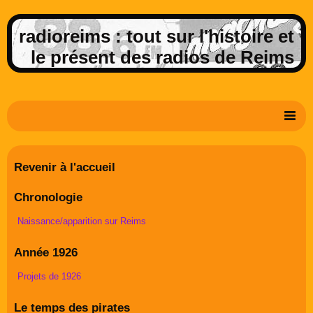
radioreims : tout sur l'histoire et
le présent des radios de Reims
Derniers potins de la FM rémoise
Revenir à l'accueil
Livre d'or
Chronologie
Contact
Naissance/apparition sur Reims
Album Photos
Année 1926
Projets de 1926
Le temps des pirates