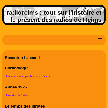
radioreims : tout sur l'histoire et
le présent des radios de Reims
Derniers potins de la FM rémoise
Revenir à l'accueil
Livre d'or
Chronologie
Contact
Naissance/apparition sur Reims
Album Photos
Année 1926
Projets de 1926
Le temps des pirates