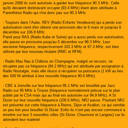
janvier 2008 ils sont autorisés à garder leur fréquence 90.3 MHz. Celle
qu'ils devaient dorénavant occuper (93.4 MHz) étant alors attribuée à
Parenthèse Radio qui n'ira donc pas sur 90.3 MHz.
- Toujours dans l’Aube, REV (Radio Enfants Vendeuvre) qui a perdu son
autorisation vient d'en obtenir une provisoire dès le 6 mars et jusqu'au 6
décembre sur 106.8 MHz.
Pareil pour RAS (Radio Aube et Seine) qui a aussi perdu son autorisation,
elle passe en provisoire jusqu'au 5 décembre sur 98.3 MHz. Leur
ancienne fréquence, respectivement 103.3 MHz et 97.3 MHz, est bien
utilisée par leur nouveau titulaire (RMC et RFM).
- Radio Mau Nau à Châlons en Champagne, malgré un recours, ne
récupère pas sa fréquence (94.2 MHz) qui est attribuée par assignation à
Radio Nostalgie, mais elle réussi à récupérer sa puissance (1 kW au lieu
des 500 W attribué à leur nouvelle fréquence 90.6 MHz).
- CBE à Joinville sur leur fréquence 95.1 MHz est brouillée par Jazz
Radio sur 95 MHz à Troyes (fréquence normalement prévue sur le plan
publié par le CSA mais qui au final est autorisée sur 94.9 MHz). A St
Dizier sur leur nouvelle fréquence (100.6 MHz), NRJ passe. Pourtant NRJ
est présente sur cette fréquence à Reims, Dijon et Avallon, ce qui semble
un peu loin pour brouiller St Dizier. Enfin ils n’ont pas encore commencé à
émettre sur leur 3 nouvelles villes (St Dizier, Chaumont et Langres) car ils
attendent leur matériel.