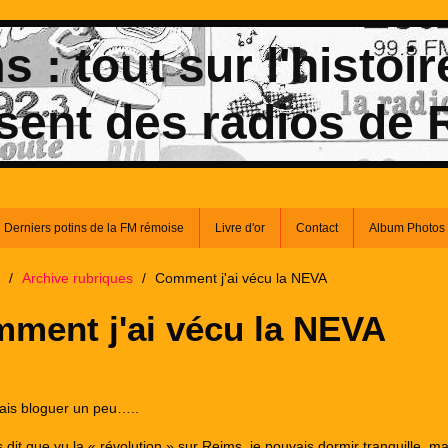
 : tout sur l'histoir
sent des radios de
Derniers potins de la FM rémoise
Livre d'or
Contact
Album Photos
/
Archive rubriques
/
Comment j'ai vécu la NEVA
ment j'ai vécu la NEVA
 vais bloguer un peu…..
s dit que vu la « révolution » sur Reims, je pouvais dormir tranquille, ma