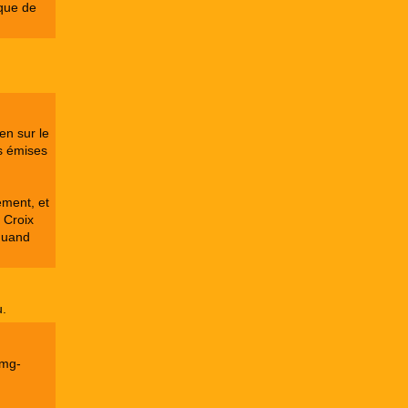
 que de
en sur le
os émises
ement, et
a Croix
 quand
u.
img-