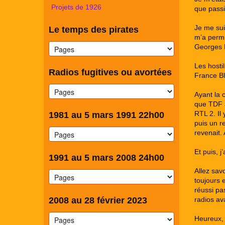
Projets de 1926
que passi
Je me sui
Le temps des pirates
m’a permi
Georges 
Les hosti
Radios fugitives ou avortées
France Bl
Ayant la 
que TDF 
RTL 2. Il
1981 au 5 mars 1991 22h00
puis un r
revenait.
Et puis, 
1991 au 5 mars 2008 24h00
Allez sav
toujours 
réussi pas
2008 au 28 février 2023
radios a
Heureux, 