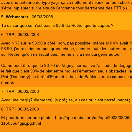
avec une antenne de type yagi, ça va nettement mieux, un bon choix
s'être implanter sur le site de l'ancienne tour hertzienne des PTT ;-)
5.
Webmaster
| 06/03/2008
Tu es sur que ce n'est pas le 93.8 de Rethel que tu captes ?
6.
TRP
| 06/03/2008
Avec NRJ sur le 93.90 à côté, non, pas possible, même si il n'y avait ri
93.90, j'aurais rien ou pas grand chose, comme toute les autres radi
sur Rethel qu'on ne reçoit pas, même si y'a rien qui gêne autour.
Ca ne peut être que le 93.70 de Vrigny, normal, vu l'altitude, le dégag
le fait que c'est 90% de plat entre moi et l'émetteur, seuls obstacles, l
Piot (Donchery), la forêt d'Elan, et le bois de Baâlons, mais ça passe
même.
7.
TRP
| 06/03/2008
Avec une Yagi (7 élements), je préçise, au cas ou c'est passé inaperç
8.
TRP
| 06/03/2008
Et pour terminer une photo : http://apu.mabul.org/up/apu/2008/03/06/
115056u4gjs.jpg.html