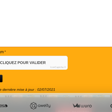
am
CLIQUEZ POUR VALIDER
IconCaptcha ©
 dernière mise à jour : 02/07/2021
 suivi des visites sur notre site, à l'affichage des boutons de partage
e sur ce site
Refuser les cookies