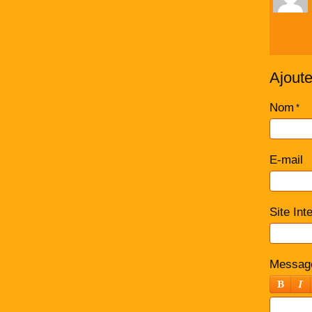
Ajout
Nom
E-mail
Site Int
Messag