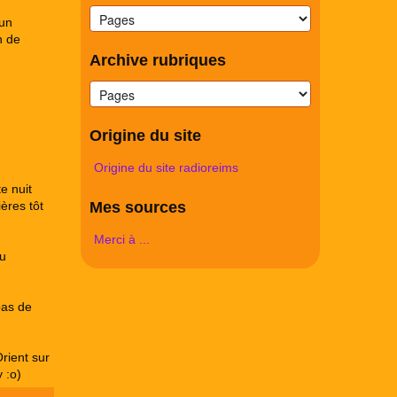
 un
n de
Archive rubriques
Origine du site
Origine du site radioreims
e nuit
Mes sources
ères tôt
Merci à ...
pu
pas de
rient sur
 :o)