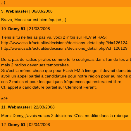
;-)
9.
Webmaster
| 06/03/2008
Bravo, Monsieur est bien équipé ;-)
10.
Domy 51
| 21/03/2008
Tiens si tu ne les as pas vu, voici 2 infos sur REV et RAS:
http://www.csa.fr/actualite/decisions/decisions_detail.php?id=126124
http://www.csa.fr/actualite/decisions/decisions_detail.php?id=126129
Donc pas de radios pirates comme tu le soulignais dans l'un de tes art
mais 2 radios devenues temporaires.
Si c'est la même chose que pour Flash FM à limoge, il devrait donc bi
avoir un appel partiel à candidature pour notre région pour au moins of
ces 2 radios et pour les quelques fréquences qui resteraient libre.
Cf. appel à candidature partiel sur Clérmont Férant.
@+
11.
Webmaster
| 22/03/2008
Merci Domy, j'avais vu ces 2 décisions. C'est modifié dans la rubrique
12.
Domy 51
| 02/04/2008