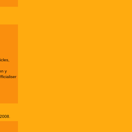
icles,
en y
ficialiser
 2008.