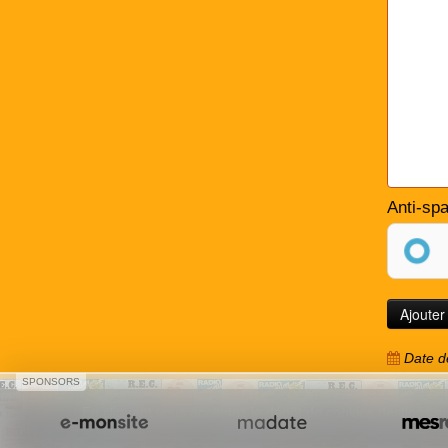
Anti-sp
Date de
SPONSORS
En cliquant vous acceptez le dépôt de cookies destinés au
Créer un site internet avec e-monsite
Signaler un contenu illicit