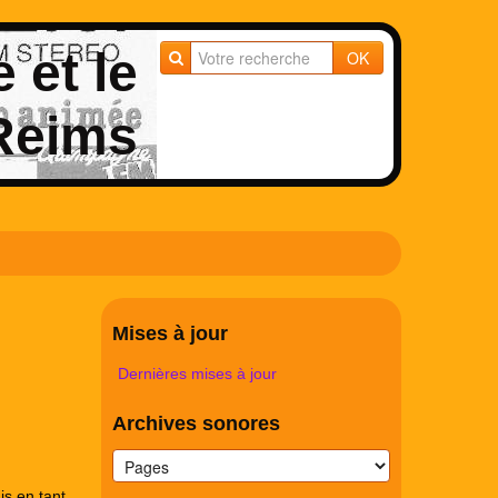
e et le
OK
 Reims
Mises à jour
Dernières mises à jour
Archives sonores
is en tant