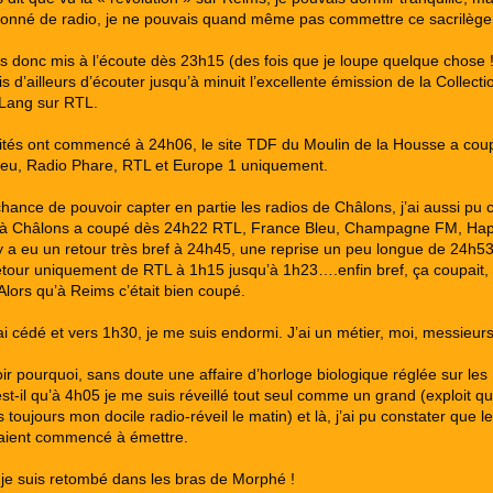
onné de radio, je ne pouvais quand même pas commettre ce sacrilège
s donc mis à l’écoute dès 23h15 (des fois que je loupe quelque chose !
s d’ailleurs d’écouter jusqu’à minuit l’excellente émission de la Collecti
Lang sur RTL.
lités ont commencé à 24h06, le site TDF du Moulin de la Housse a coup
eu, Radio Phare, RTL et Europe 1 uniquement.
chance de pouvoir capter en partie les radios de Châlons, j’ai aussi pu 
à Châlons a coupé dès 24h22 RTL, France Bleu, Champagne FM, Hap
 y a eu un retour très bref à 24h45, une reprise un peu longue de 24h5
etour uniquement de RTL à 1h15 jusqu’à 1h23….enfin bref, ça coupait,
 Alors qu’à Reims c’était bien coupé.
j’ai cédé et vers 1h30, je me suis endormi. J’ai un métier, moi, messieu
oir pourquoi, sans doute une affaire d’horloge biologique réglée sur le
est-il qu’à 4h05 je me suis réveillé tout seul comme un grand (exploit q
 toujours mon docile radio-réveil le matin) et là, j’ai pu constater que l
vaient commencé à émettre.
je suis retombé dans les bras de Morphé !