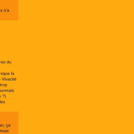
es n'a
res du
rsque la
 Vivacité
trop
sormais
 ?).
les
an, ça
 mais