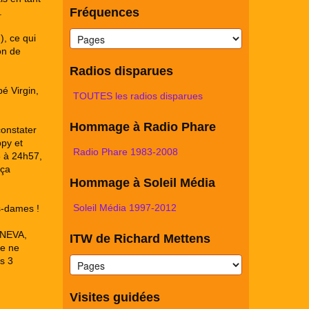
Fréquences
.
), ce qui
on de
Radios disparues
é Virgin,
TOUTES les radios disparues
Hommage à Radio Phare
constater
py et
Radio Phare 1983-2008
3 à 24h57,
 ça
Hommage à Soleil Média
Soleil Média 1997-2012
rs-dames !
s NEVA,
ITW de Richard Mettens
ue ne
es 3
Visites guidées