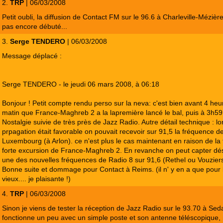
2.
TRP
| 06/03/2008
Petit oubli, la diffusion de Contact FM sur le 96.6 à Charleville-Mézièr
pas encore débuté...
3.
Serge TENDERO
| 06/03/2008
Message déplacé :
Serge TENDERO - le jeudi 06 mars 2008, à 06:18
Bonjour ! Petit compte rendu perso sur la neva: c'est bien avant 4 heu
matin que France-Maghreb 2 a la lapremière lancé le bal, puis à 3h59
Nostalgie suivie de très près de Jazz Radio. Autre détail technique : lo
prpagation était favorable on pouvait recevoir sur 91,5 la fréquence de
Luxembourg (à Arlon). ce n'est plus le cas maintenant en raison de la 
forte excursion de France-Maghreb 2. En revanche on peut capter dé
une des nouvelles fréquences de Radio 8 sur 91,6 (Rethel ou Vouziers
Bonne suite et dommage pour Contact à Reims. (il n' y en a que pour 
vieux.... je plaisante !)
4.
TRP
| 06/03/2008
Sinon je viens de tester la réception de Jazz Radio sur le 93.70 à Sed
fonctionne un peu avec un simple poste et son antenne téléscopique,