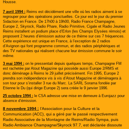
Housse.
7 avril 1994 :
Reims est décidément une ville où les radios aiment à se
regrouper pour des opérations ponctuelles. Ce jour est le jour du premier
Sidaction en France. De 17h00 à 19h00, Radio France Champagne,
Europe 2, Skyrock, Radio Phare, Radio Primitive, Cigale et Radio Jeunes
Reims installent un podium place d’Erlon (les Champs Elysées rémois) et
proposent 2 heures d’émission autour de ce thème sur ces 7 fréquences.
Cette expérience est unique en France, à l’exception de 2 radios
d’Avignon qui font programme commun, et des radios périphériques et
des TV nationales qui réalisent chacune leur émission commune le soir
même.
3 mai 1994 :
on le pressentait depuis quelques temps, Champagne FM
est rachetée par Atout Magazine qui possède aussi Europe 2/RMS et
donc déménage à Reims le 29 juillet précisément. Fin 1995, Europe 2
prendra son indépendance vis à vis d’Atout Magazine et déménagera à
son tour pour s’installer 3 rue du Marc. La SARL Sorama fondée par
Etienne le Du (qui dirige Europe 2) sera créée le 9 janvier 1996.
25 octobre 1994 :
le CSA adresse une mise en demeure à Eurojazz pour
absence d’émission.
8 novembre 1994 :
l’Association pour la Culture et la
Communication (ACC), qui a géré par le passé respectivement
Radio Associative de la Montagne de Reims/Radio Sympa, puis
Radio Ambiance Champagne/Skyrock 97.7, est déclarée dissoute