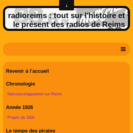
radioreims : tout sur l'histoire et
le présent des radios de Reims
Derniers potins de la FM rémoise
Revenir à l'accueil
Livre d'or
Chronologie
Contact
Naissance/apparition sur Reims
Album Photos
Année 1926
Projets de 1926
Le temps des pirates