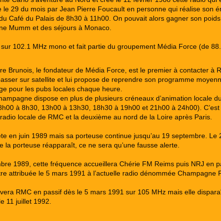
 le 29 du mois par Jean Pierre Foucault en personne qui réalise son é
 du Café du Palais de 8h30 à 11h00. On pouvait alors gagner son poids
e Mumm et des séjours à Monaco.
 sur 102.1 MHz mono et fait partie du groupement Média Force (de 88.
re Brunois, le fondateur de Média Force, est le premier à contacter à
passer sur satellite et lui propose de reprendre son programme moyen
e pour les pubs locales chaque heure.
ampagne dispose en plus de plusieurs créneaux d’animation locale du
8h00 à 8h30, 13h00 à 13h30, 18h30 à 19h00 et 21h00 à 24h00). C’est 
radio locale de RMC et la deuxième au nord de la Loire après Paris.
rête en juin 1989 mais sa porteuse continue jusqu’au 19 septembre. Le 
 la porteuse réapparaît, ce ne sera qu’une fausse alerte.
re 1989, cette fréquence accueillera Chérie FM Reims puis NRJ en pa
tre attribuée le 5 mars 1991 à l’actuelle radio dénommée Champagne 
vera RMC en passif dès le 5 mars 1991 sur 105 MHz mais elle dispara
e 11 juillet 1992.