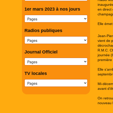
inaugurée
1er mars 2023 à nos jours
en direct
champagn
Elle émet
Radios publiques
Jean-Pier
vient de 
décrochag
R.M.C. Ch
Journal Officiel
journée (
première 
Elle s’ar
TV locales
septembre
Mi-décemb
avant d’ê
On retrou
nouveau l