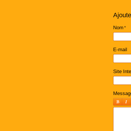
Ajout
Nom
E-mail
Site Int
Messag