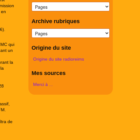
mission
 en
Archive rubriques
6).
 RMC qui
Origine du site
nant un
Origine du site radioreims
rant la
la
Mes sources
Merci à ...
28
ssif,
FM.
îtra de