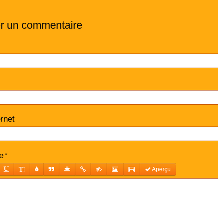
er un commentaire
ernet
e
Aperçu