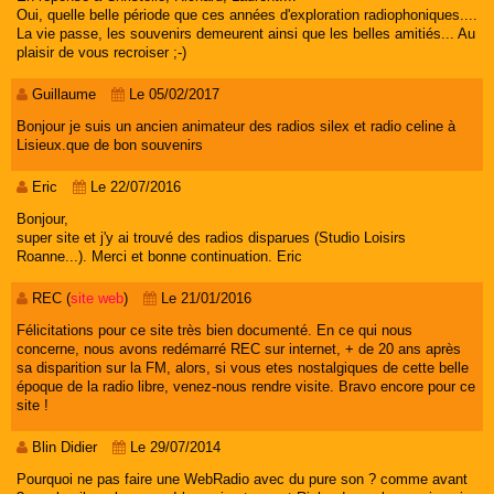
Oui, quelle belle période que ces années d'exploration radiophoniques....
La vie passe, les souvenirs demeurent ainsi que les belles amitiés... Au
plaisir de vous recroiser ;-)
Guillaume
Le 05/02/2017
Bonjour je suis un ancien animateur des radios silex et radio celine à
Lisieux.que de bon souvenirs
Eric
Le 22/07/2016
Bonjour,
super site et j'y ai trouvé des radios disparues (Studio Loisirs
Roanne...). Merci et bonne continuation. Eric
REC (
site web
)
Le 21/01/2016
Félicitations pour ce site très bien documenté. En ce qui nous
concerne, nous avons redémarré REC sur internet, + de 20 ans après
sa disparition sur la FM, alors, si vous etes nostalgiques de cette belle
époque de la radio libre, venez-nous rendre visite. Bravo encore pour ce
site !
Blin Didier
Le 29/07/2014
Pourquoi ne pas faire une WebRadio avec du pure son ? comme avant