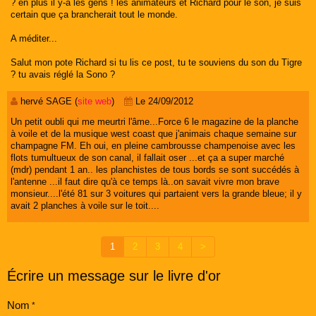
? en plus il y-a les gens ! les animateurs et Richard pour le son, je suis
certain que ça brancherait tout le monde.
A méditer...
Salut mon pote Richard si tu lis ce post, tu te souviens du son du Tigre
? tu avais réglé la Sono ?
hervé SAGE (
site web
)
Le 24/09/2012
Un petit oubli qui me meurtri l'âme...Force 6 le magazine de la planche
à voile et de la musique west coast que j'animais chaque semaine sur
champagne FM. Eh oui, en pleine cambrousse champenoise avec les
flots tumultueux de son canal, il fallait oser ...et ça a super marché
(mdr) pendant 1 an.. les planchistes de tous bords se sont succédés à
l'antenne ...il faut dire qu'à ce temps là..on savait vivre mon brave
monsieur....l'été 81 sur 3 voitures qui partaient vers la grande bleue; il y
avait 2 planches à voile sur le toit....
1
2
3
4
>
Écrire un message sur le livre d'or
Nom