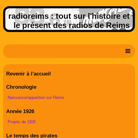
radioreims : tout sur l'histoire et
le présent des radios de Reims
Derniers potins de la FM rémoise
Revenir à l'accueil
Livre d'or
Chronologie
Contact
Naissance/apparition sur Reims
Album Photos
Année 1926
Projets de 1926
Le temps des pirates