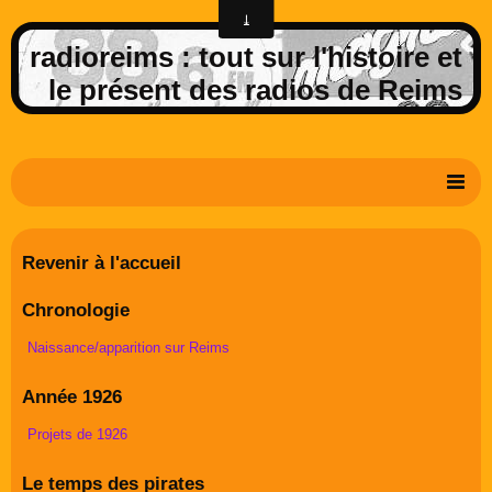
radioreims : tout sur l'histoire et
le présent des radios de Reims
Derniers potins de la FM rémoise
Revenir à l'accueil
Livre d'or
Chronologie
Contact
Naissance/apparition sur Reims
Album Photos
Année 1926
Projets de 1926
Le temps des pirates