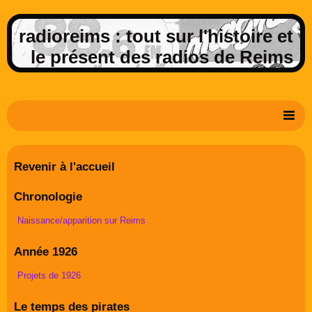
radioreims : tout sur l'histoire et
le présent des radios de Reims
Derniers potins de la FM rémoise
Revenir à l'accueil
Livre d'or
Chronologie
Contact
Naissance/apparition sur Reims
Album Photos
Année 1926
Projets de 1926
Le temps des pirates