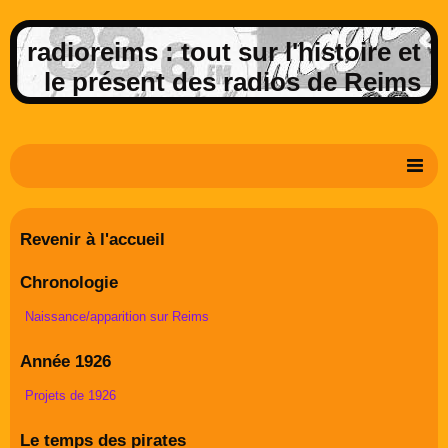
radioreims : tout sur l'histoire et
le présent des radios de Reims
Derniers potins de la FM rémoise
Revenir à l'accueil
Livre d'or
Chronologie
Contact
Naissance/apparition sur Reims
Album Photos
Année 1926
Projets de 1926
Le temps des pirates