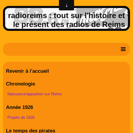
radioreims : tout sur l'histoire et
le présent des radios de Reims
Derniers potins de la FM rémoise
Revenir à l'accueil
Livre d'or
Chronologie
Contact
Naissance/apparition sur Reims
Album Photos
Année 1926
Projets de 1926
Le temps des pirates