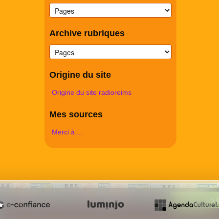
Archive rubriques
Origine du site
Origine du site radioreims
Mes sources
Merci à ...
 et aux remontées de contenus des plateformes sociales.
Accepter les 