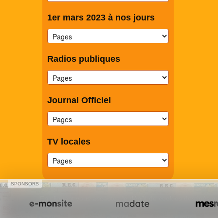
1er mars 2023 à nos jours
Radios publiques
Journal Officiel
TV locales
SPONSORS
En cliquant vous acceptez le dépôt de cookies destinés au
Créer un site internet avec e-monsite
Signaler un contenu illicit