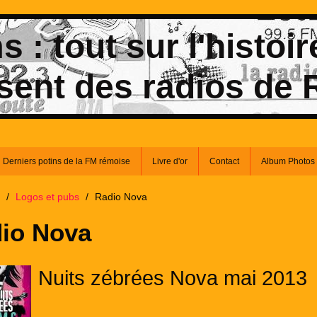
 : tout sur l'histoir
sent des radios de
Derniers potins de la FM rémoise
Livre d'or
Contact
Album Photos
/
Logos et pubs
/
Radio Nova
io Nova
Nuits zébrées Nova mai 2013