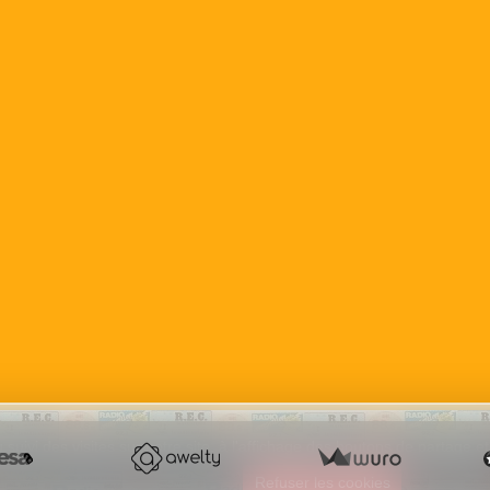
 suivi des visites sur notre site, à l'affichage des boutons de partage
e sur ce site
Refuser les cookies