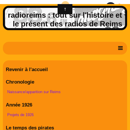
radioreims : tout sur l'histoire et
le présent des radios de Reims
Derniers potins de la FM rémoise
Revenir à l'accueil
Livre d'or
Chronologie
Contact
Naissance/apparition sur Reims
Album Photos
Année 1926
Projets de 1926
Le temps des pirates