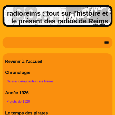
radioreims : tout sur l'histoire et
le présent des radios de Reims
Derniers potins de la FM rémoise
Revenir à l'accueil
Livre d'or
Chronologie
Contact
Naissance/apparition sur Reims
Album Photos
Année 1926
Projets de 1926
Le temps des pirates