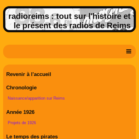
radioreims : tout sur l'histoire et
le présent des radios de Reims
Derniers potins de la FM rémoise
Revenir à l'accueil
Livre d'or
Chronologie
Contact
Naissance/apparition sur Reims
Album Photos
Année 1926
Projets de 1926
Le temps des pirates