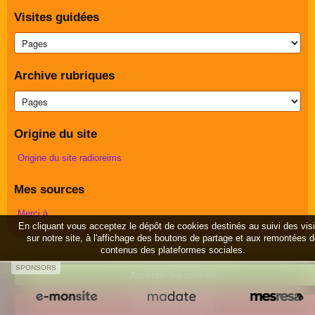
Visites guidées
Archive rubriques
Origine du site
Origine du site radioreims
Mes sources
Merci à ...
En cliquant vous acceptez le dépôt de cookies destinés au suivi des vis
sur notre site, à l'affichage des boutons de partage et aux remontées 
contenus des plateformes sociales.
SPONSORS
Accepter les cookies
Créer un site internet avec e-monsite
Refuser les cookies
Signaler un contenu illicite sur ce site