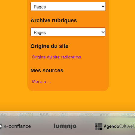
Archive rubriques
Origine du site
Origine du site radioreims
Mes sources
Merci à ...
 et aux remontées de contenus des plateformes sociales.
Accepter les 