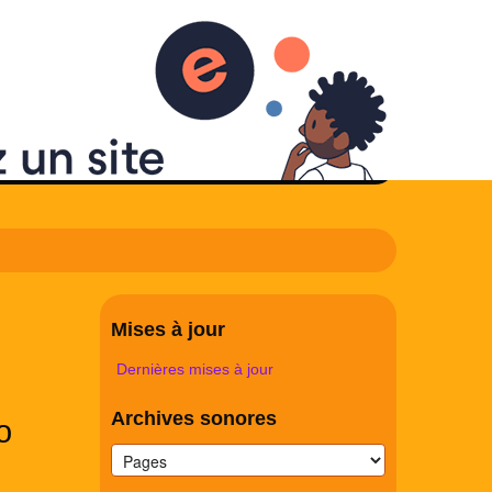
e et le
OK
 Reims
Mises à jour
Dernières mises à jour
Archives sonores
o