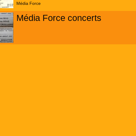
Média Force
Média Force concerts