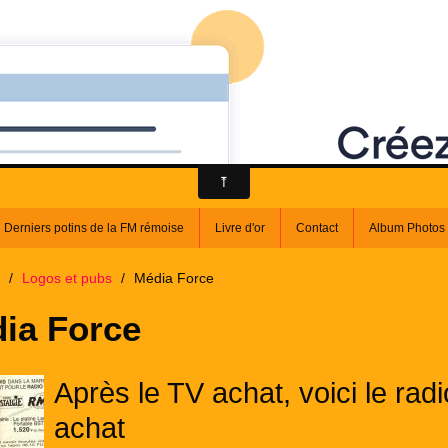
 : tout sur l'histoir
sent des radios de
Derniers potins de la FM rémoise
Livre d'or
Contact
Album Photos
/
Logos et pubs
/
Média Force
ia Force
Après le TV achat, voici le radi
achat