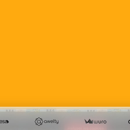
 suivi des visites sur notre site, à l'affichage des boutons de partage
e sur ce site
Refuser les cookies