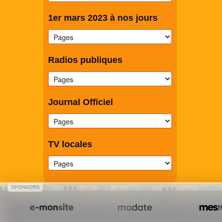
1er mars 2023 à nos jours
Radios publiques
Journal Officiel
TV locales
SPONSORS
En cliquant vous acceptez le dépôt de cookies destinés au
Créer un site internet avec e-monsite
Signaler un contenu illicit