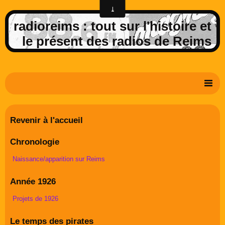
radioreims : tout sur l'histoire et
le présent des radios de Reims
Derniers potins de la FM rémoise
Revenir à l'accueil
Livre d'or
Chronologie
Contact
Naissance/apparition sur Reims
Album Photos
Année 1926
Projets de 1926
Le temps des pirates