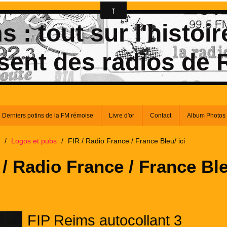
 : tout sur l'histoir
sent des radios de
Derniers potins de la FM rémoise
Livre d'or
Contact
Album Photos
/
Logos et pubs
/
FIR / Radio France / France Bleu/ ici
 / Radio France / France Bl
FIP Reims autocollant 3