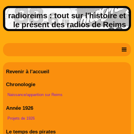
radioreims : tout sur l'histoire et
le présent des radios de Reims
Derniers potins de la FM rémoise
Revenir à l'accueil
Livre d'or
Chronologie
Contact
Naissance/apparition sur Reims
Album Photos
Année 1926
Projets de 1926
Le temps des pirates