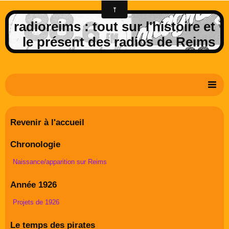
radioreims : tout sur l'histoire et
le présent des radios de Reims
Derniers potins de la FM rémoise
Revenir à l'accueil
Livre d'or
Chronologie
Contact
Naissance/apparition sur Reims
Album Photos
Année 1926
Projets de 1926
Le temps des pirates